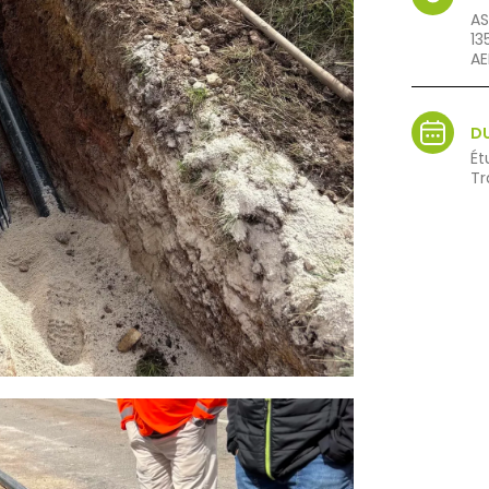
AS
13
AE
D
Ét
Tr