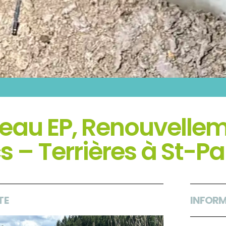
seau EP, Renouvelle
s – Terrières à St-
TE
INFORM