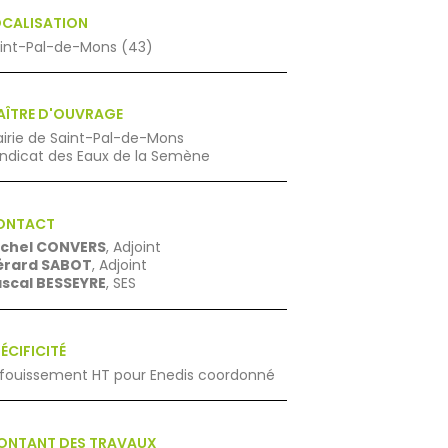
OCALISATION
int-Pal-de-Mons (43)
AÎTRE D'OUVRAGE
irie de Saint-Pal-de-Mons
ndicat des Eaux de la Semène
ONTACT
ichel CONVERS
, Adjoint
érard SABOT
, Adjoint
scal BESSEYRE
, SES
ÉCIFICITÉ
fouissement HT pour Enedis coordonné
ONTANT DES TRAVAUX