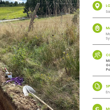
L
Sa
M
Ma
Sy
C
M
G
Pa
SP
En
M