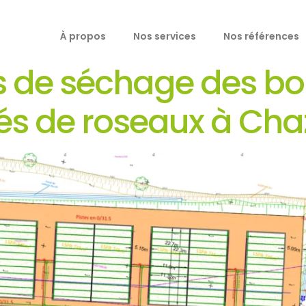
À propos
Nos services
Nos références
ts de séchage des b
ntés de roseaux à Cha