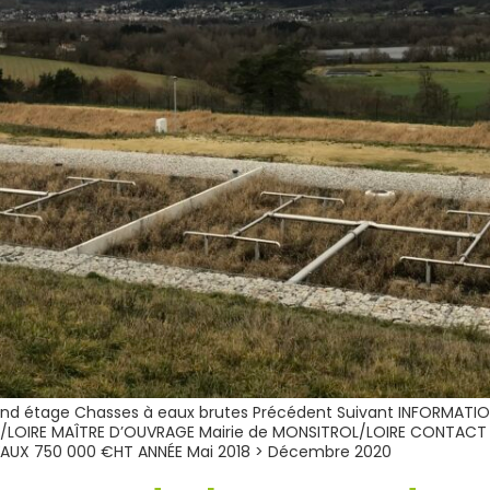
cond étage Chasses à eaux brutes Précédent Suivant INFORMATI
L/LOIRE MAÎTRE D’OUVRAGE Mairie de MONSITROL/LOIRE CONTACT
VAUX 750 000 €HT ANNÉE Mai 2018 > Décembre 2020