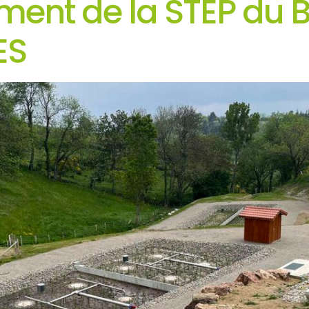
ment de la STEP du 
ES