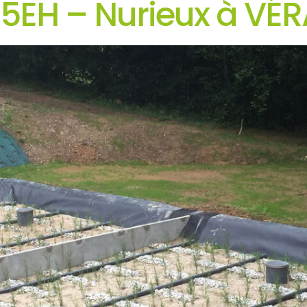
95EH – Nurieux à VÉ