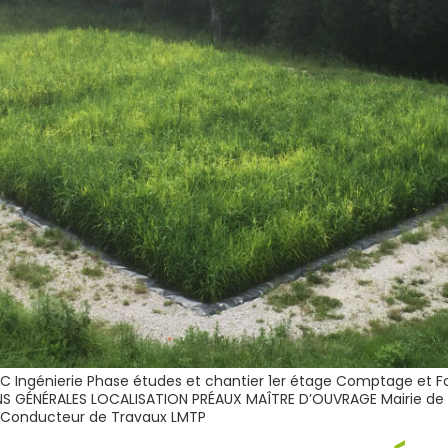
 Ingénierie Phase études et chantier 1er étage Comptage et Fo
NS GÉNÉRALES LOCALISATION PRÉAUX MAÎTRE D’OUVRAGE Mairie d
elConducteur de Travaux LMTP