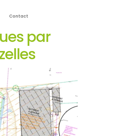
Contact
oues par
zelles