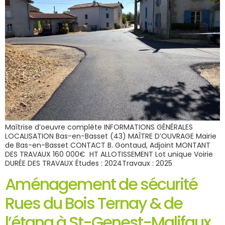
Maîtrise d’oeuvre complète INFORMATIONS GÉNÉRALES
LOCALISATION Bas-en-Basset (43) MAÎTRE D’OUVRAGE Mairie
de Bas-en-Basset CONTACT B. Gontaud, Adjoint MONTANT
DES TRAVAUX 160 000€ HT ALLOTISSEMENT Lot unique Voirie
DURÉE DES TRAVAUX Études : 2024Travaux : 2025
Aménagement de sécurité
Rues du Bois Ternay & de
l’étang à St-Genest-Malifaux