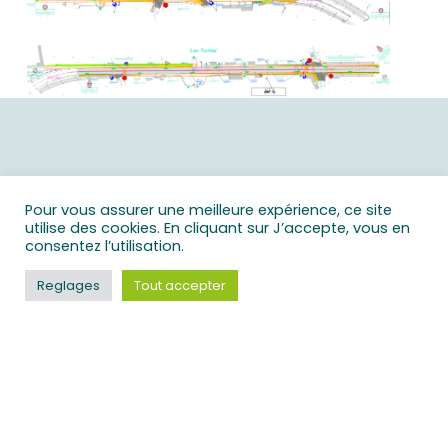
Pour vous assurer une meilleure expérience, ce site
utilise des cookies. En cliquant sur J’accepte, vous en
Vous avez un projet à nous
consentez l’utilisation.
confier ?
Reglages
Tout accepter
N'hésitez pas à nous contacter
FORMULAIRE DE CONTACT